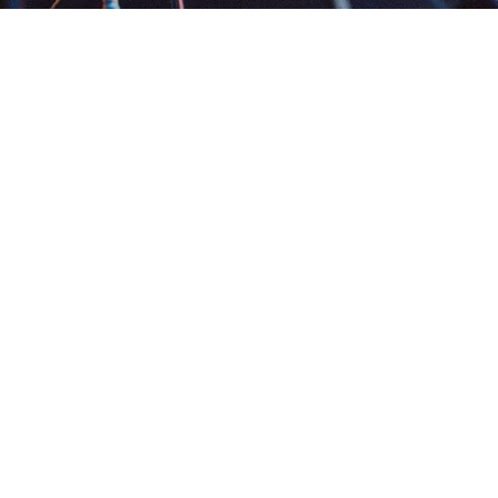
Agora, além de ouvir Seu Cuca, você pode vestir o estilo
da banda! Nossa
loja oficial
foi criada para conectar
ainda mais quem curte o som e a vibe do grupo. Aqui
você encontra camisetas exclusivas, bonés estilosos e
produtos pensados para quem leva a música no peito
(literalmente!).
Seja na estrada, no rolê ou no dia a dia,
leve o Seu Cuca
com você.
Vista a música. Vista a atitude. Vista Seu Cuca